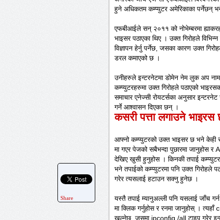
हुने अधिकतम कम्प्युटर अमेरिकाका पर्नेछन् 
एफबीआईले सन् २०११ को नोभेम्बरमा ह्याकरह
भाइसर पठाएका थिए । उक्त गिरोहले विभिन्न 
विज्ञापन हेर्नु पर्नेछ, जसका कारण उक्त ग
डरल कमाएको छ ।
उनीहरुले इन्टरनेटमा डोमेन नेम लुक अप नामक
कम्प्युटरहरुमा उक्त गिरोहले पठाएको भाइर
समाचार एनेज्सी रोयटर्सका अनुसार इन्टरनेट स
गर्ने आश्वासन दिएका छन् ।
कसरी पत्ता लगाउने भाइरस 
आफ्नो कम्प्युटरको उक्त भाइसर छ भने केही
मा गएर पेजको सबैभन्दा पुछारमा जानुहोस र A
देखिए खुसी हुनुहोस । किनकी तपाई कम्प्युट
भने तपाईको कम्प्युटरमा पनि उक्त गिरोहले प
गरेर त्यसलाई हटाउन सक्नु हुनेछ ।
यस्तै तपाई म्यानुअल्ली पनि यसलाई जाँच गर्न
Share
मा क्लिक गर्नुहोस र रनमा जानुहोस् । त्यहा
खुल्नेछ, जसमा ipconfig /all टाइप गरेर इन्