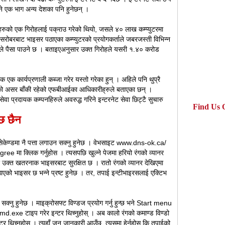
भने एक भाग अन्य देशका पनि हुनेछन् ।
रुको एक गिरोहलाई पक्राउ गरेको थियो, जसले ४० लाख कम्प्युटरमा
सरोबरबाट भाइसर पठाएका कम्प्युटरको प्रयोगकर्ताले जबरजस्ती विभिन्न
िरोहले पैसा पाउने छ । बताइएअनुसार उक्त गिरोहले यसरी १.४० करोड
 एक कार्यप्रणाली कब्जा गरेर यस्तो गरेका हुन् । अहिले पनि थुप्रै
सको असर बाँकी रहेको एफबीआईका आधिकारीह्रुले बताएका छन् ।
ेवा प्रदायक कम्पनहिरुले अवरुद्ध गरिने इन्टरनेट सेवा छिट्टै सुचारु
Find Us 
छ छैन
 सेकेण्डमा नै पत्ता लगाउन सक्नु हुनेछ । वेभसाइट www.dns-ok.ca/
gree मा क्लिक गर्नुहोस । त्यसपछि खुल्ने पेजमा हरियो रंगको व्यानर
र उक्त खतरनाक भाइसरबाट सुरक्षित छ । रातो रंगको व्यानर देखिएमा
ठाएको भाइसर छ भन्ने प्रष्ट हुनेछ । तर, तपाई इन्टीभाइरसलाई एक्टिभ
 सक्नु हुनेछ । माइक्रोसफ्ट विण्डज प्रयोग गर्नु हुन्छ भने Start menu
ँ cmd.exe टाइप गरेर इन्टर थिच्नुहोस् । अब कालो रंगको कमाण्ड विण्डो
टर थिच्नुहोस । त्यहाँ जुन जानकारी आउँछ, त्यसमा हेर्नुहोस कि तपाईको