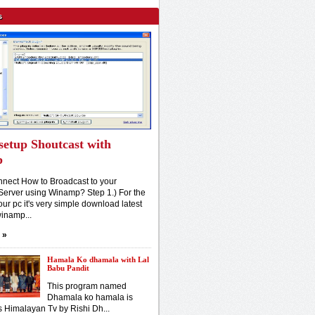
s
setup Shoutcast with
p
nect How to Broadcast to your
Server using Winamp? Step 1.) For the
our pc it's very simple download latest
winamp...
»
Hamala Ko dhamala with Lal
Babu Pandit
This program named
Dhamala ko hamala is
s Himalayan Tv by Rishi Dh...