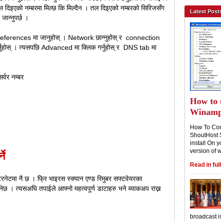
ल दिइएको नम्बरमा मिल्छ कि मिल्दैन । तल दिइएको नम्बरको सिरिजसँग
Latest Post
जान्नुपर्छ ।
m Preferences मा जानुहोस् । Network छान्नुहोस् र connection
नुहोस् । त्यसपछि Advanced मा क्लिक गर्नुहोस् र DNS tab मा
्वर नम्बर
How to 
Winam
How To Con
ShoutHost 
install On y
version of 
ने
Read in full
ेटमा नै छ । फ्रि भाइरस स्क्यान एण्ड रिमुबर सफ्टवेयरका
छ । त्यसअघि तपाईले आफ्नो महत्वपूर्ण डाटाहरु भने ब्याकअप राख्न
broadcast i