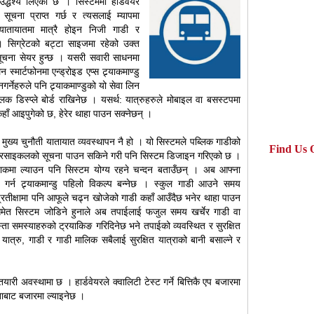
उद्धेश्य लिएको छ । सिस्टममा हार्डवेयर
े सूचना प्राप्त गर्छ र त्यसलाई म्यापमा
 यातायातमा मात्रै होइन निजी गाडी र
सिग्रेटको बट्टा साइजमा रहेको उक्त
 सूचना सेयर हुन्छ । यसरी सवारी साधनमा
्मार्टफोनमा एन्ड्रोइड एप्स ट्र्याकमाण्डु
गर्नेहरुले पनि ट्र्याकमाण्डुको यो सेवा लिन
क डिस्प्ले बोर्ड राखिनेछ । यसर्थ: यात्रुहरुले मोबाइल वा बसस्टपमा
 कहाँ आइपुगेको छ, हेरेर थाहा पाउन सक्नेछन् ।
 मुख्य चुनौती यातायात व्यवस्थापन नै हो । यो सिस्टमले पब्लिक गाडीको
Find Us 
 मोटरसाइकलको सूचना पाउन सकिने गरी पनि सिस्टम डिजाइन गरिएको छ ।
रयाकमा ल्याउन पनि सिस्टम योग्य रहने चन्दन बताउँछन् । अब आफ्ना
गर्न ट्र्याकमान्डु पहिलो विकल्प बन्नेछ । स्कुल गाडी आउने समय
्रतीक्षामा पनि आफूले चढ्न खोजेको गाडी कहाँ आउँदैछ भनेर थाहा पाउन
मा समेत सिस्टम जोडिने हुनाले अब तपाईलाई फजुल समय खर्चेर गाडी वा
 यस्ता समस्याहरुको ट्रयाकिङ गरिदिनेछ भने तपाईको व्यवस्थित र सुरक्षित
 यात्रु, गाडी र गाडी मालिक सबैलाई सुरक्षित यात्राको बानी बसाल्ने र
यारी अवस्थामा छ । हार्डवेयरले क्वालिटी टेस्ट गर्ने बित्तिकै एप बजारमा
ाबाट बजारमा ल्याइनेछ ।