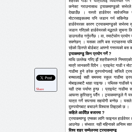
शहरका गाडी र यात्रीलाई व्यवस्थित गर्ने 
कनेक्ट गराउनासाथ ट्र्याकमाण्डुको सर्भरल
देखाउँछ । यस्तो हार्डवेयर सार्वजनिक
मोटरसाइकलमा पनि जडान गर्न सकिनेछ । 
हार्डवेयरका कारण ट्रयाकमाण्डुको सर्भरमा
जडान गरिएको हार्डवेयरको मद्धतले सुचना लिन स
डाउनलोड गर्नुपर्नेछ । वा, स्मार्टफोन प्रयोग न
सक्नेछन् । यसका लागि बस स्टपहरुमा पब्लि
रहेको डिस्प्ले बोर्डबाट आफ्नो गन्तव्यको बस
ट्र्याकमाण्डु किन प्रयोग गर्ने ?
माथि उल्लेख गरिए झैं शहरीकरणले निम्ताएको
मात्रै जानकारी दिदैन । प्राइभेट गाडी र
गाडीमा हुने हरेक दुरुपयोगलाई सजिलै ट्
बच्चालाई सही समयमा स्कुल गाडीमा ड्रप 
मोबाइलबाटै थाहा पाइन्छ । पब्लिक गाडीको प
यही एप्स पर्याप्त हुन्छ । प्राइभेट गाडी
Share
आफन्त कुरिरहनु पर्दैन । ट्र्याकमाण्डुले नै
यात्रा गर्ने सपनामा सहयोगी बन्नेछ । यसले
दुरुपयोगबाट बचाउने विश्वास लिइएको छ ।
कहिले आउँदैछ बजारमा ?
ट्रयाकमाण्डु एप्सका लागि फाइनल हार्डवेयर त
आउनेछ । संभवत: यही महिनाको अन्तिम सात
विश्व शहर सम्मेलनमा ट्रयाकमाण्डु