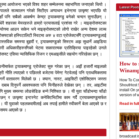
ंगापुरमा आयोजना भएको विश्व शहर सम्मेलनमा सहभागिता जनाएको थियो ।
Latest Post
पालले सञ्चालन गरेको सिटीएप अप्पाथन इभेन्टमा उत्कृष्ट भएपछि यो
ँ पनि सबैको आकर्षण केन्द्र ट्र्याकमाण्डु बनेको चन्दन सुनाउँछन् ।
धेरै शहरका मेयरहरुले हाम्रो प्रयासलाई प्रशंसा गरे । माइक्रोसफ्टका
 प्रयोगमा आउन सकेन भने माइक्रोसफ्टको लोगो राखेर अन्य देशमा लञ्च
ोसफ्टको हस्पिटालिटी स्विटमा अरु ४ वटा प्रोजेक्टसँगै ट्रयाकमाण्डुलाई
तविक समस्या बुझ्यौं र, ट्र्याकमाण्डुको सिस्टम अझ सुधार्ने आइडिया
री अधिकारीहरुसँगको भेटमा सकारात्मक प्रतिक्रिया पाइरहेको उनले
्रोसफ्ट एसिया प्यासिफिक रिजन र एमआइसीले सहयोग गरिरहेका छन् ।
How to 
म्पनीमार्फत ट्र्याकमाण्डु प्रोजेक्ट सुरु गरेका छन् । अझैं हजारौं माइलको
Winam
्री नीति ल्याएको र पछिल्लो बजेटमा पेमेन्ट गेटवेलाई पनि प्राथमिकतामा
गर्ने वातावरण मिलेको छ । क्यान, नास्ट, आइसिटी एशोसिएसन जस्ता
How To Con
न दबाब दिनुपर्ने आवश्यकता पनि यिनीहरुले देखेका छन् । तर, आइटीमा
ShoutHost 
install On y
ागि मुख्य समस्या लोडसेडिङ बन्ने निश्चित छ । यी युवा चाँडोभन्दा चाँडो
version of 
 र उत्कृष्ट इन्टरनेट कनेक्टिभिटीमा काम गर्दै ट्रयाकमाण्डुमार्फत
छन् । यी युवाको पहलकदमीलाई अब तपाई हामीले स्वीकार्ने बेला आएको छ र
Read in full
चित समय आएको छ ।
broadcast i