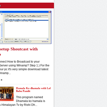
s
setup Shoutcast with
p
nect How to Broadcast to your
Server using Winamp? Step 1.) For the
our pc it's very simple download latest
winamp...
»
Hamala Ko dhamala with Lal
Babu Pandit
This program named
Dhamala ko hamala is
s Himalayan Tv by Rishi Dh...