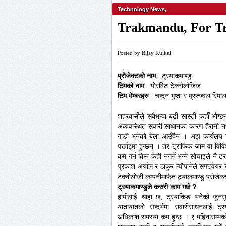
Technology News
,
Trakmandu, For T
Posted by Bijay Kuikel
प्रोजेक्टको नाम
: ट्रयाकमाण्डु
टिमको नाम
: योरबिट टेक्नोलोजिज
टिम मेम्बरहरु
: चन्दन गुप्ता र प्रज्ज्वल रिमा
शहरबासीले सबैभन्दा बढी सास्ती कहाँ भोग्
अव्यवस्थित सवारी साधानका कारण हैरानी नभोग
गाडी भनेको बेला आउँदैन । अझ कार्यलय सम
पर्खाइमा हुन्छन् । तर ट्राफिक जाम वा विव
कम गर्न किन केही नगर्ने भन्ने सोचाइले नै ट्
प्रकाश अर्याल र ठाकुर न्यौपानेले सफ्टवेयर
टेक्नोलोजी कम्पनीमार्फत ट्र्याकमाण्डु प्रो
ट्रयाकमाण्डुले कसरी काम गर्छ ?
हामीलाई थाहा छ, ट्रयाकिङ भनेको जुनस
यातायातको सन्दर्भमा सवारीसाधनलाई ट्र
अधिकांश समस्या कम हुन्छ । ९ महिनासम्मको 