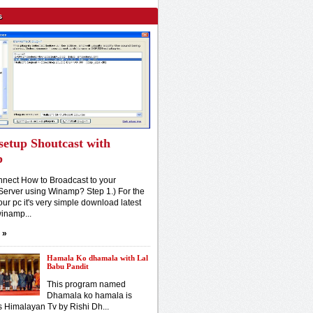
s
setup Shoutcast with
p
nect How to Broadcast to your
Server using Winamp? Step 1.) For the
our pc it's very simple download latest
winamp...
»
Hamala Ko dhamala with Lal
Babu Pandit
This program named
Dhamala ko hamala is
s Himalayan Tv by Rishi Dh...