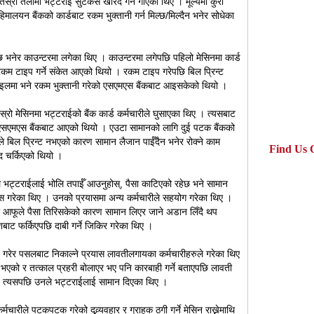
 तेस्रो तलामा भट्टराई सुटकेस खरिद गर्न गाएका थिए । मूल्यमा कुरा
ालयन बैंकको कार्डबाट रकम भुक्तानी गर्न मिल्छ/मिल्दैन भनेर सोधेका
ल्छ भनेर काउन्टरमा लगेका थिए । काउन्टरमा लगेपछि पहिलो मेसिनमा कार्ड
रकम टाइप गर्ने संकेत आएको थियो । रकम टाइप गरेपछि बिल प्रिन्ट
मोबाइलमा भने रकम भुक्तानी गरेको एसएमएस बैंकबाट आइसकेको थियो ।
स्रो मेसिनमा भट्टराईको बैंक कार्ड कर्मचारीले घुसाएका थिए । त्यसबाट
 एसएमएस बैंकबाट आएको थियो । एउटा सामानको लागि दुई पटक बैंकको
ले बिल प्रिन्ट नभएको कारण सामान लैजान पाईँदैन भनेर रोक्ने काम
Find Us 
द चर्किएको थियो ।
 भट्टराईलाई भोलि तपाईँ आउनुहोस्, पैसा काटिएको रहेछ भने सामान
स गरेका थिए । उनको प्रयासमा अन्य कर्मचारीले सहयोग गरेका थिए ।
र आफूले पैसा तिरिसकेको कारण सामान लिएर जाने अडान लिँदै थप
बाट फर्किएपछि दाबी गर्ने जिकिर गरेका थिए ।
गरेर पसलबाट निकाल्ने प्रयास लावतीलगायका कर्मचारीहरुले गरेका थिए
भएको र तत्काल प्रहरी बोलाएर भए पनि कारबाही गर्ने बताएपछि लावती
 । त्यसपछि उनले भट्टराईलाई सामान दिएका थिए ।
चारीले पटकपटक गरेको दुव्र्यवहार र ग्राहक ठगी गर्ने मेसिन राख्नेमाथि