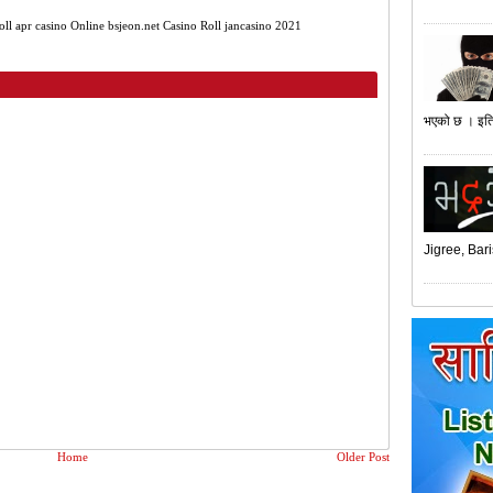
oll
apr casino
Online
bsjeon.net
Casino Roll
jancasino
2021
भएको छ । इति
Jigree, Bari
Home
Older Post