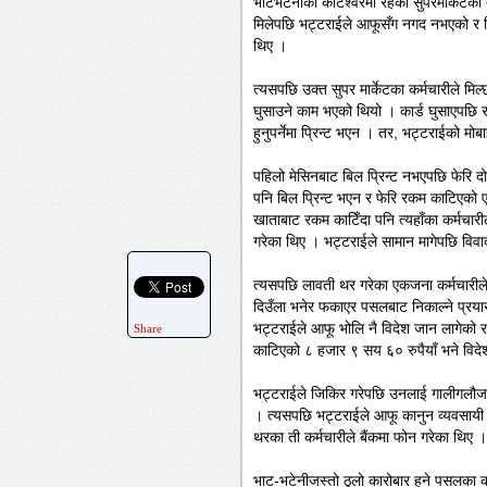
भाटभटेनीको कोटेश्वरमा रहेको सुपरमार्केटको
मिलेपछि भट्टराईले आफूसँग नगद नभएको र हिम
थिए ।
त्यसपछि उक्त सुपर मार्केटका कर्मचारीले मि
घुसाउने काम भएको थियो । कार्ड घुसाएपछि 
हुनुपर्नेमा प्रिन्ट भएन । तर, भट्टराईको 
पहिलो मेसिनबाट बिल प्रिन्ट नभएपछि फेरि दो
पनि बिल प्रिन्ट भएन र फेरि रकम काटिएको
खाताबाट रकम काटिँदा पनि त्यहाँका कर्मचारी
गरेका थिए । भट्टराईले सामान मागेपछि विवा
त्यसपछि लावती थर गरेका एकजना कर्मचारीले
दिउँला भनेर फकाएर पसलबाट निकाल्ने प्रया
भट्टराईले आफू भोलि नै विदेश जान लागेको 
Share
काटिएको ८ हजार ९ सय ६० रुपैयाँ भने विदेश
भट्टराईले जिकिर गरेपछि उनलाई गालीगलौज 
। त्यसपछि भट्टराईले आफू कानुन व्यवसायी 
थरका ती कर्मचारीले बैंकमा फोन गरेका थिए
भाट-भटेनीजस्तो ठूलो कारोबार हुने पसलका कर्म